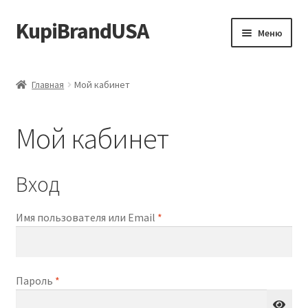
KupiBrandUSA
Перейти
Перейти
Меню
к
к
навигации
содержимому
Главная
Главная
Мой кабинет
Каталог
Мой кабинет
Доставка и условия
Контакты
Вход
Обязательно
Имя пользователя или Email
*
Обязательно
Пароль
*