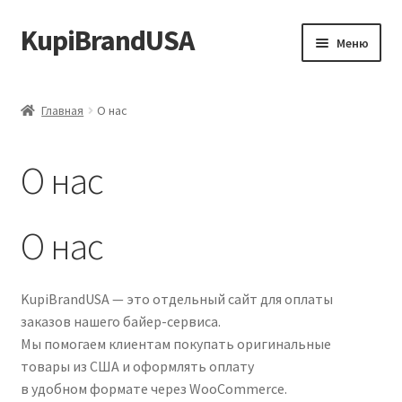
KupiBrandUSA
Перейти
Перейти
Меню
к
к
навигации
содержимому
Главная
Главная
О нас
Каталог
О нас
Доставка и условия
Контакты
О нас
KupiBrandUSA — это отдельный сайт для оплаты
заказов нашего байер-сервиса.
Мы помогаем клиентам покупать оригинальные
товары из США и оформлять оплату
в удобном формате через WooCommerce.