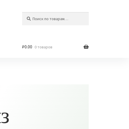
Искать:
Поиск
₽
0.00
0 товаров
з