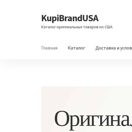
KupiBrandUSA
Перейти
Перейти
к
к
Каталог оригинальных товаров из США
навигации
содержимому
Главная
Каталог
Доставка и усло
Оригина