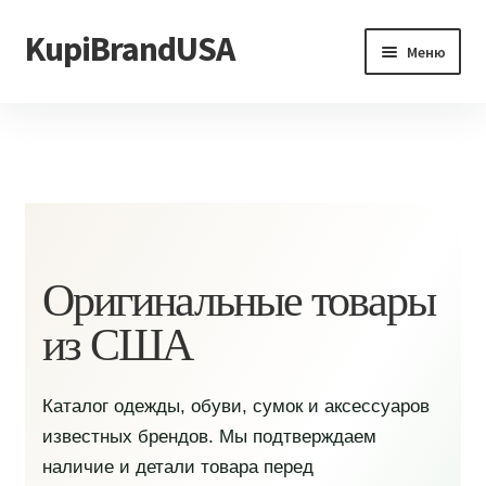
KupiBrandUSA
Перейти
Перейти
Меню
к
к
навигации
содержимому
Главная
Каталог
Доставка и условия
Контакты
Оригинальные товары
из США
Каталог одежды, обуви, сумок и аксессуаров
известных брендов. Мы подтверждаем
наличие и детали товара перед