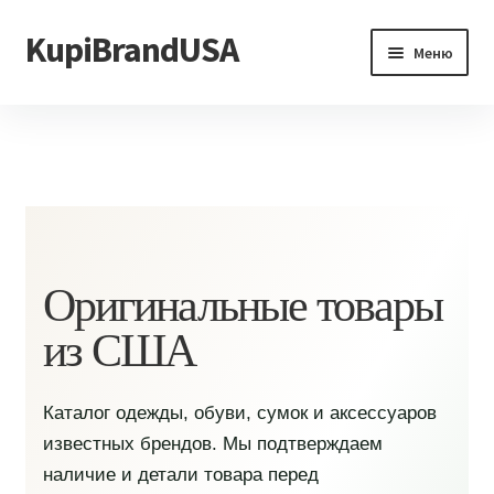
KupiBrandUSA
Перейти
Перейти
Меню
к
к
навигации
содержимому
Главная
Каталог
Доставка и условия
Контакты
Оригинальные товары
из США
Каталог одежды, обуви, сумок и аксессуаров
известных брендов. Мы подтверждаем
наличие и детали товара перед