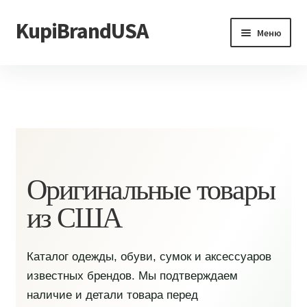
KupiBrandUSA
Перейти
Перейти
Меню
к
к
навигации
содержимому
Главная
Каталог
Доставка и условия
Контакты
Оригинальные товары
из США
Каталог одежды, обуви, сумок и аксессуаров
известных брендов. Мы подтверждаем
наличие и детали товара перед