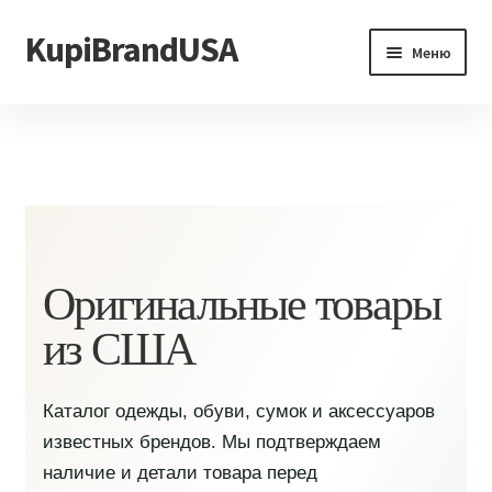
KupiBrandUSA
Перейти
Перейти
Меню
к
к
навигации
содержимому
Главная
Каталог
Доставка и условия
Контакты
Оригинальные товары
из США
Каталог одежды, обуви, сумок и аксессуаров
известных брендов. Мы подтверждаем
наличие и детали товара перед