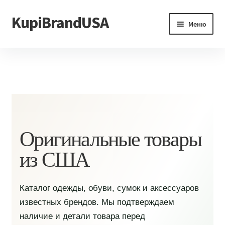
KupiBrandUSA
Перейти
Перейти
Меню
к
к
навигации
содержимому
Главная
Каталог
Доставка и условия
Контакты
Оригинальные товары
из США
Каталог одежды, обуви, сумок и аксессуаров
известных брендов. Мы подтверждаем
наличие и детали товара перед