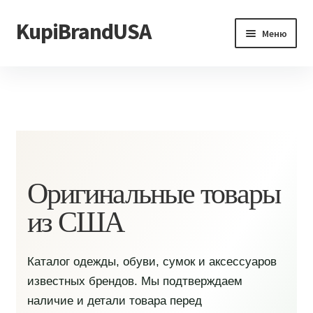
KupiBrandUSA
Перейти
Перейти
Меню
к
к
навигации
содержимому
Главная
Каталог
Доставка и условия
Контакты
Оригинальные товары
из США
Каталог одежды, обуви, сумок и аксессуаров
известных брендов. Мы подтверждаем
наличие и детали товара перед