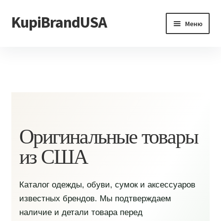
KupiBrandUSA
Перейти
Перейти
Меню
к
к
навигации
содержимому
Главная
Каталог
Доставка и условия
Контакты
Оригинальные товары
из США
Каталог одежды, обуви, сумок и аксессуаров
известных брендов. Мы подтверждаем
наличие и детали товара перед