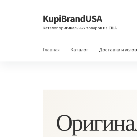
KupiBrandUSA
Перейти
Перейти
к
к
Каталог оригинальных товаров из США
навигации
содержимому
Главная
Каталог
Доставка и усло
Оригина