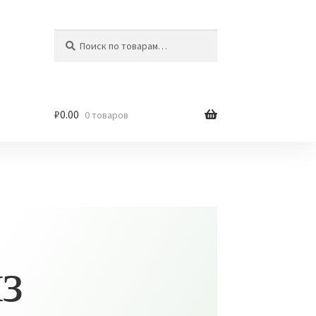
Искать:
Поиск
₽
0.00
0 товаров
з