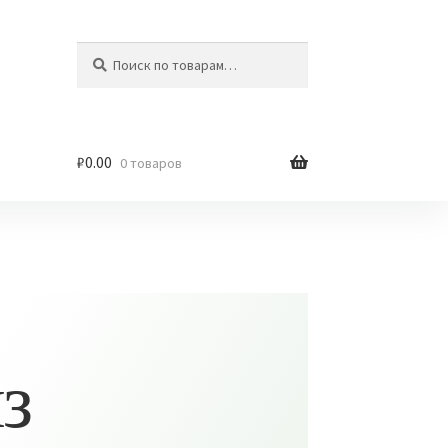
Искать:
Поиск
₽
0.00
0 товаров
з