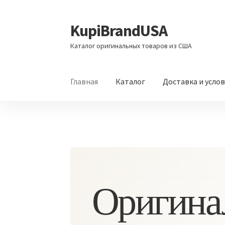
KupiBrandUSA
Перейти
Перейти
к
к
Каталог оригинальных товаров из США
навигации
содержимому
Главная
Каталог
Доставка и усло
Оригина