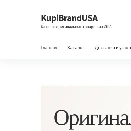
KupiBrandUSA
Перейти
Перейти
к
к
Каталог оригинальных товаров из США
навигации
содержимому
Главная
Каталог
Доставка и усло
Оригина