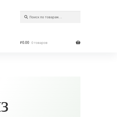
Искать:
Поиск
₽
0.00
0 товаров
з