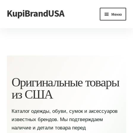
KupiBrandUSA
Перейти
Перейти
Меню
к
к
навигации
содержимому
Главная
Каталог
Доставка и условия
Контакты
Оригинальные товары
из США
Каталог одежды, обуви, сумок и аксессуаров
известных брендов. Мы подтверждаем
наличие и детали товара перед