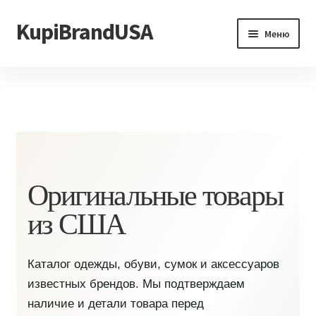
KupiBrandUSA
Перейти
Перейти
Меню
к
к
навигации
содержимому
Главная
Каталог
Доставка и условия
Контакты
Оригинальные товары
из США
Каталог одежды, обуви, сумок и аксессуаров
известных брендов. Мы подтверждаем
наличие и детали товара перед