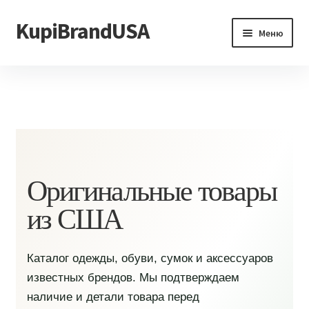
KupiBrandUSA
Перейти
Перейти
Меню
к
к
навигации
содержимому
Главная
Каталог
Доставка и условия
Контакты
Оригинальные товары
из США
Каталог одежды, обуви, сумок и аксессуаров
известных брендов. Мы подтверждаем
наличие и детали товара перед