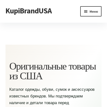
KupiBrandUSA
Перейти
Перейти
Меню
к
к
навигации
содержимому
Главная
Каталог
Доставка и условия
Контакты
Оригинальные товары
из США
Каталог одежды, обуви, сумок и аксессуаров
известных брендов. Мы подтверждаем
наличие и детали товара перед