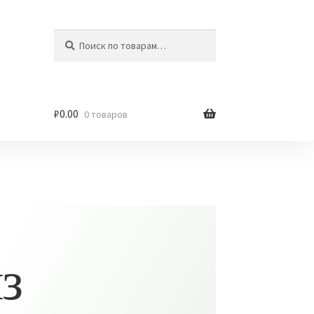
Искать:
Поиск
₽
0.00
0 товаров
з