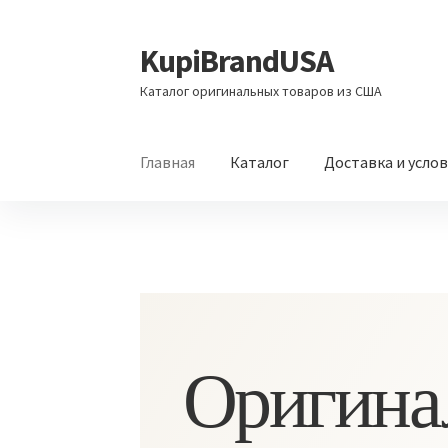
KupiBrandUSA
Перейти
Перейти
к
к
Каталог оригинальных товаров из США
навигации
содержимому
Главная
Каталог
Доставка и усло
Оригина