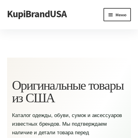
KupiBrandUSA
Перейти
Перейти
Меню
к
к
навигации
содержимому
Главная
Каталог
Доставка и условия
Контакты
Оригинальные товары
из США
Каталог одежды, обуви, сумок и аксессуаров
известных брендов. Мы подтверждаем
наличие и детали товара перед