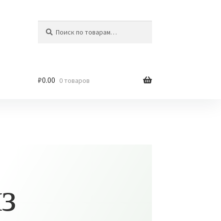
Искать:
Поиск
₽
0.00
0 товаров
з