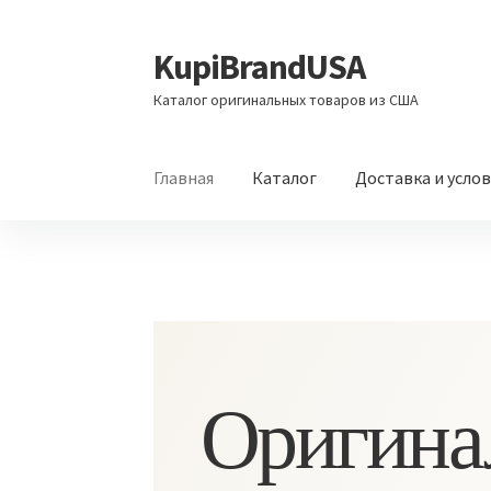
KupiBrandUSA
Перейти
Перейти
к
к
Каталог оригинальных товаров из США
навигации
содержимому
Главная
Каталог
Доставка и усло
Оригина