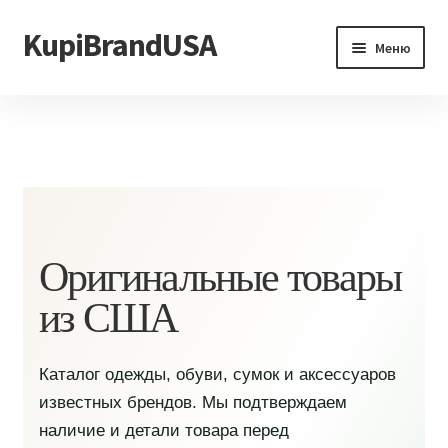
KupiBrandUSA
Перейти
Перейти
Меню
к
к
навигации
содержимому
Главная
Каталог
Доставка и условия
Контакты
Оригинальные товары
из США
Каталог одежды, обуви, сумок и аксессуаров
известных брендов. Мы подтверждаем
наличие и детали товара перед