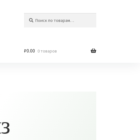
Искать:
Поиск
₽
0.00
0 товаров
з