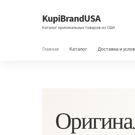
KupiBrandUSA
Перейти
Перейти
к
к
Каталог оригинальных товаров из США
навигации
содержимому
Главная
Каталог
Доставка и усло
Оригина