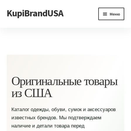
KupiBrandUSA
Перейти
Перейти
Меню
к
к
навигации
содержимому
Главная
Каталог
Доставка и условия
Контакты
Оригинальные товары
из США
Каталог одежды, обуви, сумок и аксессуаров
известных брендов. Мы подтверждаем
наличие и детали товара перед