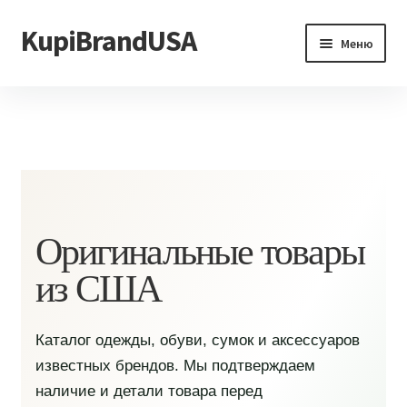
KupiBrandUSA
Перейти
Перейти
Меню
к
к
навигации
содержимому
Главная
Каталог
Доставка и условия
Контакты
Оригинальные товары
из США
Каталог одежды, обуви, сумок и аксессуаров
известных брендов. Мы подтверждаем
наличие и детали товара перед