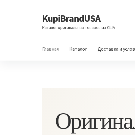
KupiBrandUSA
Перейти
Перейти
к
к
Каталог оригинальных товаров из США
навигации
содержимому
Главная
Каталог
Доставка и усло
Оригина