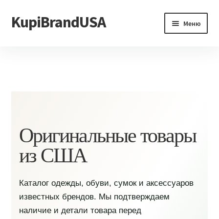
KupiBrandUSA
Перейти
Перейти
Меню
к
к
навигации
содержимому
Главная
Каталог
Доставка и условия
Контакты
Оригинальные товары
из США
Каталог одежды, обуви, сумок и аксессуаров
известных брендов. Мы подтверждаем
наличие и детали товара перед