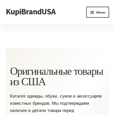
KupiBrandUSA
Перейти
Перейти
Меню
к
к
навигации
содержимому
Главная
Каталог
Доставка и условия
Контакты
Оригинальные товары
из США
Каталог одежды, обуви, сумок и аксессуаров
известных брендов. Мы подтверждаем
наличие и детали товара перед