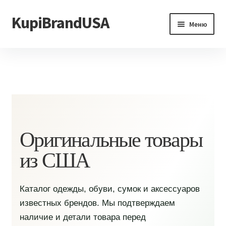
KupiBrandUSA
Перейти
Перейти
Меню
к
к
навигации
содержимому
Главная
Каталог
Доставка и условия
Контакты
Оригинальные товары
из США
Каталог одежды, обуви, сумок и аксессуаров
известных брендов. Мы подтверждаем
наличие и детали товара перед