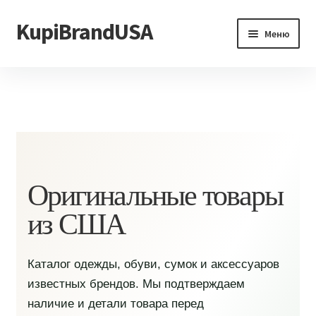
KupiBrandUSA
Перейти
Перейти
Меню
к
к
навигации
содержимому
Главная
Каталог
Доставка и условия
Контакты
Оригинальные товары
из США
Каталог одежды, обуви, сумок и аксессуаров
известных брендов. Мы подтверждаем
наличие и детали товара перед