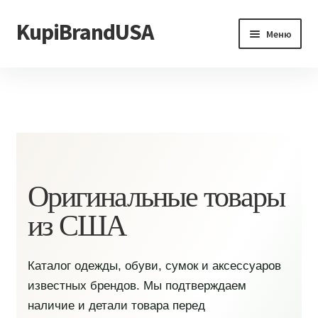
KupiBrandUSA
Перейти
Перейти
Меню
к
к
навигации
содержимому
Главная
Каталог
Доставка и условия
Контакты
Оригинальные товары
из США
Каталог одежды, обуви, сумок и аксессуаров
известных брендов. Мы подтверждаем
наличие и детали товара перед