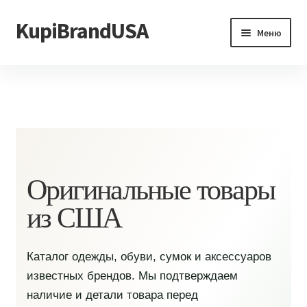
KupiBrandUSA
Перейти
Перейти
Меню
к
к
навигации
содержимому
Главная
Каталог
Доставка и условия
Контакты
Оригинальные товары
из США
Каталог одежды, обуви, сумок и аксессуаров
известных брендов. Мы подтверждаем
наличие и детали товара перед