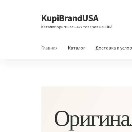
KupiBrandUSA
Перейти
Перейти
к
к
Каталог оригинальных товаров из США
навигации
содержимому
Главная
Каталог
Доставка и усло
Оригина