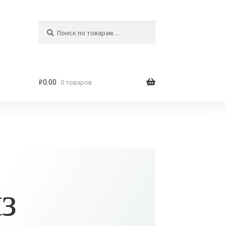
Искать:
Поиск
₽
0.00
0 товаров
з