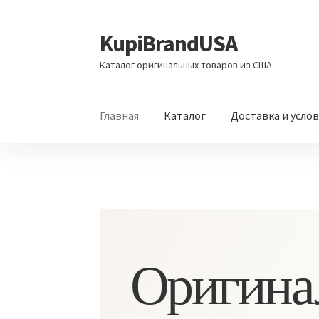
KupiBrandUSA
Перейти
Перейти
к
к
Каталог оригинальных товаров из США
навигации
содержимому
Главная
Каталог
Доставка и усло
Оригина