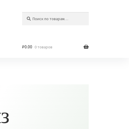
Искать:
Поиск
₽
0.00
0 товаров
з