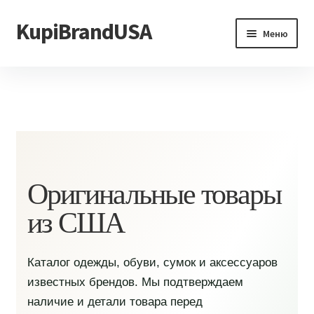
KupiBrandUSA
Перейти
Перейти
Меню
к
к
навигации
содержимому
Главная
Каталог
Доставка и условия
Контакты
Оригинальные товары
из США
Каталог одежды, обуви, сумок и аксессуаров
известных брендов. Мы подтверждаем
наличие и детали товара перед