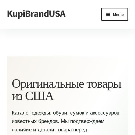
KupiBrandUSA
Перейти
Перейти
Меню
к
к
навигации
содержимому
Главная
Каталог
Доставка и условия
Контакты
Оригинальные товары
из США
Каталог одежды, обуви, сумок и аксессуаров
известных брендов. Мы подтверждаем
наличие и детали товара перед