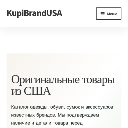
KupiBrandUSA
Перейти
Перейти
Меню
к
к
навигации
содержимому
Главная
Каталог
Доставка и условия
Контакты
Оригинальные товары
из США
Каталог одежды, обуви, сумок и аксессуаров
известных брендов. Мы подтверждаем
наличие и детали товара перед