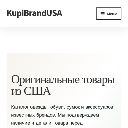
KupiBrandUSA
Перейти
Перейти
Меню
к
к
навигации
содержимому
Главная
Каталог
Доставка и условия
Контакты
Оригинальные товары
из США
Каталог одежды, обуви, сумок и аксессуаров
известных брендов. Мы подтверждаем
наличие и детали товара перед