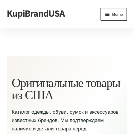
KupiBrandUSA
Перейти
Перейти
Меню
к
к
навигации
содержимому
Главная
Каталог
Доставка и условия
Контакты
Оригинальные товары
из США
Каталог одежды, обуви, сумок и аксессуаров
известных брендов. Мы подтверждаем
наличие и детали товара перед