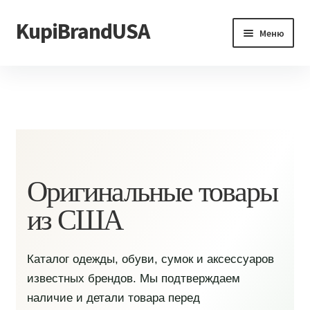
KupiBrandUSA
Перейти
Перейти
Меню
к
к
навигации
содержимому
Главная
Каталог
Доставка и условия
Контакты
Оригинальные товары
из США
Каталог одежды, обуви, сумок и аксессуаров
известных брендов. Мы подтверждаем
наличие и детали товара перед