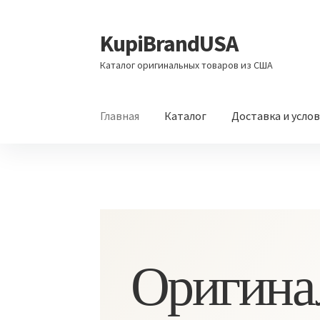
KupiBrandUSA
Перейти
Перейти
к
к
Каталог оригинальных товаров из США
навигации
содержимому
Главная
Каталог
Доставка и усло
Оригина