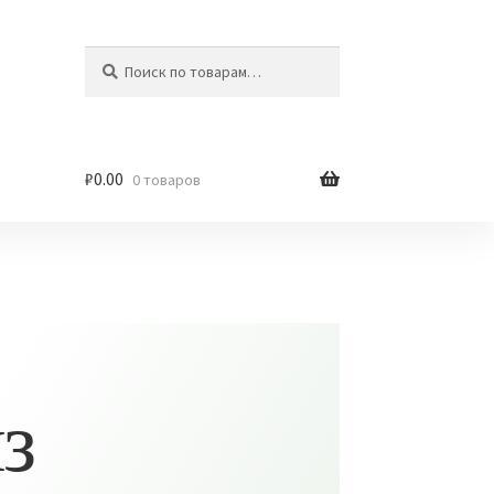
Искать:
Поиск
₽
0.00
0 товаров
з