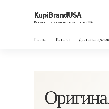
KupiBrandUSA
Перейти
Перейти
к
к
Каталог оригинальных товаров из США
навигации
содержимому
Главная
Каталог
Доставка и усло
Оригина