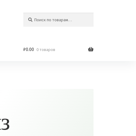
Искать:
Поиск
₽
0.00
0 товаров
з