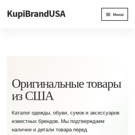
KupiBrandUSA
Перейти
Перейти
Меню
к
к
навигации
содержимому
Главная
Каталог
Доставка и условия
Контакты
Оригинальные товары
из США
Каталог одежды, обуви, сумок и аксессуаров
известных брендов. Мы подтверждаем
наличие и детали товара перед