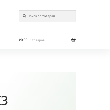
Искать:
Поиск
₽
0.00
0 товаров
з