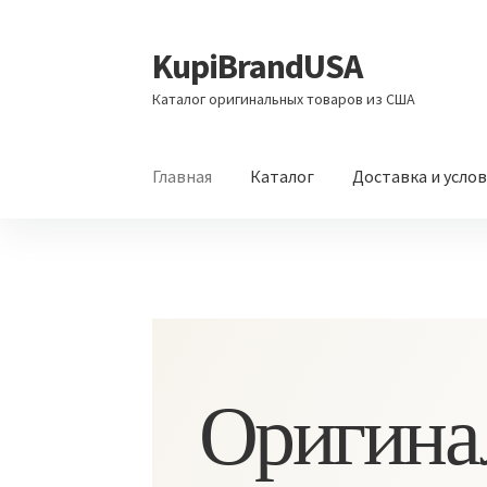
KupiBrandUSA
Перейти
Перейти
к
к
Каталог оригинальных товаров из США
навигации
содержимому
Главная
Каталог
Доставка и усло
Оригина